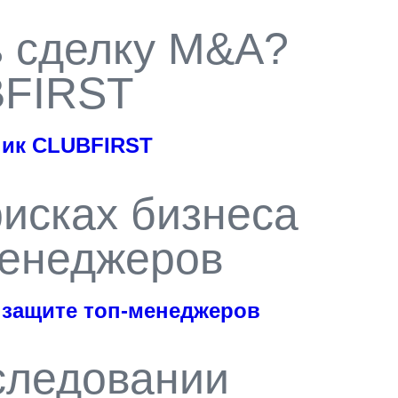
ь сделку M&A?
BFIRST
ник CLUBFIRST
исках бизнеса
менеджеров
 защите топ-менеджеров
сследовании