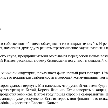
ы
в собственного бизнеса объединяют их в закрытые клубы. И речь
кт, помогают друг другу решать стратегические задачи развити
ового клуба, предприниматели открывают перед собой новые во
ний Капьев рассказал, почему бизнесмены вступают в книжный к
в книжной индустрии, показывает финансовый рост порядка 15%
ии, это показатель стабильности и хорошей коммуникации топ-
торов удалось вернуть. Мы надеемся, что русский читатель буде
уется тренд на Китай, Корею, Японию. Если говорить о жанрах,
 продаются комиксы. В этом году пошел спрос на саморазвитие. 
мпляров уже раскуплено. Есть интерес к нон-фикшн – это психо
adult», – рассказал Евгений Капьев.