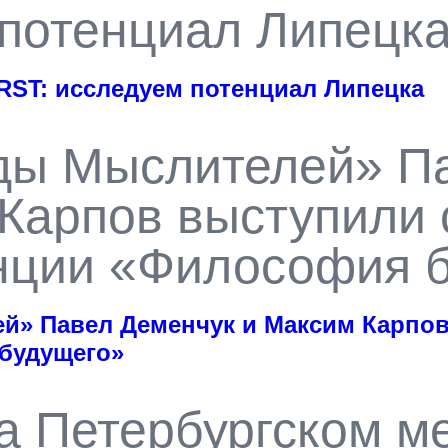
потенциал Липецк
RST: исследуем потенциал Липецка
ды Мыслителей» Па
Карпов выступили
нции «Философия б
» Павел Деменчук и Максим Карпов
будущего»
а Петербургском м