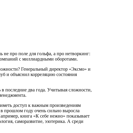
 не про поле для гольфа, а про нетворкинг:
я компаний с миллиардными оборотами.
зможности? Генеральный директор «Эксмо» и
луб и объяснил корреляцию состояния
 в последние два года. Учитывая сложности,
менеджмента.
т иметь доступ к важным произведениям
 в прошлом году очень сильно выросла
Например, книга «К себе нежно» показывает
логия, саморазвитие, эзотерика. А среди