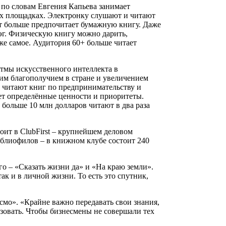
 по словам Евгения Капьева занимает
ых площадках. Электронку слушают и читают
от больше предпочитает бумажную книгу. Даже
эг. Физическую книгу можно дарить,
 же самое. Аудитория 60+ больше читает
итмы искусственного интеллекта в
щим благополучием в стране и увеличением
е читают книг по предпринимательству и
ет определённые ценности и приоритеты.
больше 10 млн долларов читают в два раза
оит в ClubFirst – крупнейшем деловом
иблиофилов – в книжном клубе состоит 240
го – «Сказать жизни да» и «На краю земли».
ак и в личной жизни. То есть это спутник,
смо». «Крайне важно передавать свои знания,
ьзовать. Чтобы бизнесмены не совершали тех