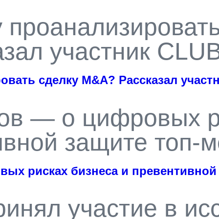
у проанализироват
азал участник CLU
ровать сделку M&A? Рассказал участ
ов — о цифровых р
ивной защите топ-
вых рисках бизнеса и превентивной
принял участие в и