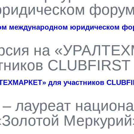
ридическом фору
ком международном юридическом фо
урсия на «УРАЛТЕ
тников CLUBFIRST
ЛТЕХМАРКЕТ» для участников CLUBFI
 – лауреат национ
«Золотой Меркурий