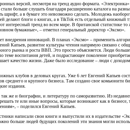
тронных версий, несмотря на тренд аудио формата. «Электронка»
 стали больше слушать благодаря расширению каталога на разн
ть шрифт, а в бумаге это невозможно сделать. Молодежь наобор
ей делают блоги о книгах, а в TikTok есть отдельный книжный т
тот интересный тренд во всем мире. В британской статистике то
основном бумажные», – отметил генеральный директор «Эксмо».
ует внедрения инноваций. В планах «Эксмо» – применить алгор
гений Капьев, развитие культуры чтения напрямую связано с об
ижного рынка и роста ВВП. Это просто объясняется. Люди больш
о теме воспитания детей, и подрастающее поколение приобрета
ает качество жизни. Даже было исследование – люди с доходом 
.
ижных клубов в деловых кругах. Уже 6 лет Евгений Капьев сост
ов среднего и крупного бизнеса. Там создано свое комьюнити б
кие издания.
так же и биографии, и литературу по саморазвитию. Из недавне
решать те или иные вопросы, которые возникают как в бизнесе, т
ениям», – поделился Евгений Капьев.
стники написали свои книги и выпустили их в издательстве «Эк
 можно больше людей будущих поколений эти знания могли испол