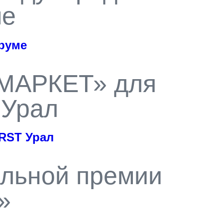
ме
руме
ХМАРКЕТ» для
 Урал
RST Урал
альной премии
»