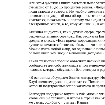
При этом бумажная книга растет сильнее элек
суммарно от 10 до 15 процентов рынка. «Люди
люди старшего возраста. Им удобно увеличива
появился популярный вид обзора – тысячи люд
хвастаться, показывать, и поэтому мы видим э
электронные книги, а те, кому меньше 30, в 
Книжная индустрия, как и другие сферы, треб
рекомендательных сервисах. Как рассказал Ев
среднего класса. «Есть прямая корреляция кн
лучше занимаются бизнесом, большие читают п
Можно взять любой жанр, он однозначно повыш
больше книг, чем люди с меньшими доходами»
Такая статистика хорошо объясняет наличие кн
сообществе для собственников и топ-менеджер
человек, которые обсуждают бестселлеры и ред
«В основном обсуждаем бизнес-литературу. Но 
Клуб помогает духовно развиваться. Помогает 
который подстраховывает по каким-то направл
Благодаря поддержке внутри клуба многие уча
чтобы они не терялись, и чтобы в стране как
же самых ошибок», – считает Капьев.