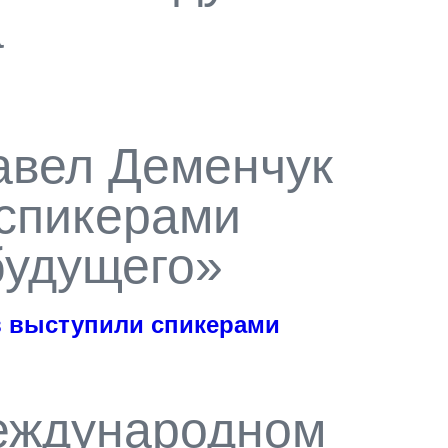
а
вел Деменчук
 спикерами
удущего»
 выступили спикерами
еждународном