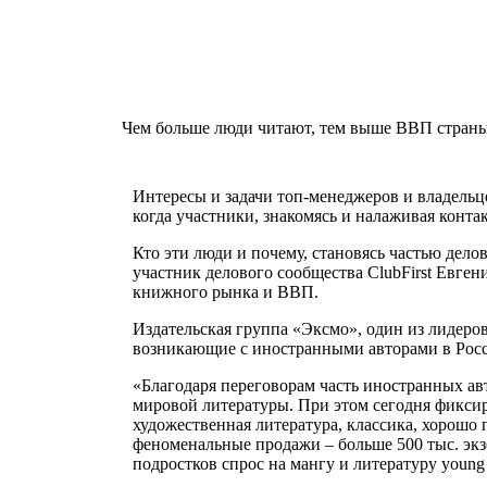
Чем больше люди читают, тем выше ВВП стран
Интересы и задачи топ-менеджеров и владельце
когда участники, знакомясь и налаживая конта
Кто эти люди и почему, становясь частью дел
участник делового сообщества ClubFirst Евге
книжного рынка и ВВП.
Издательская группа «Эксмо», один из лидеро
возникающие с иностранными авторами в Росс
«Благодаря переговорам часть иностранных ав
мировой литературы. При этом сегодня фиксир
художественная литература, классика, хорошо
феноменальные продажи – больше 500 тыс. экзе
подростков спрос на мангу и литературу young 