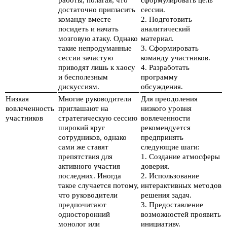
достаточно пригласить
сессии.
команду вместе
2. Подготовить
посидеть и начать
аналитический
мозговую атаку. Однако
материал.
такие непродуманные
3. Сформировать
сессии зачастую
команду участников.
приводят лишь к хаосу
4. Разработать
и бесполезным
программу
дискуссиям.
обсуждения.
Низкая
Многие руководители
Для преодоления
вовлеченность
приглашают на
низкого уровня
участников
стратегическую сессию
вовлеченности
широкий круг
рекомендуется
сотрудников, однако
предпринять
сами же ставят
следующие шаги:
препятствия для
1. Создание атмосферы
активного участия
доверия.
последних. Иногда
2. Использование
такое случается потому,
интерактивных методов
что руководители
решения задач.
предпочитают
3. Предоставление
односторонний
возможностей проявить
монолог или
инициативу.