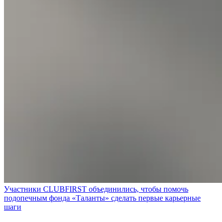
Участники CLUBFIRST объединились, чтобы помочь
подопечным фонда «Таланты» сделать первые карьерные
шаги