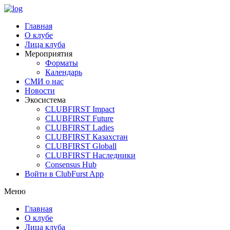
Главная
О клубе
Лица клуба
Мероприятия
Форматы
Календарь
СМИ о нас
Новости
Экосистема
CLUBFIRST Impact
CLUBFIRST Future
CLUBFIRST Ladies
CLUBFIRST Казахстан
CLUBFIRST Globall
CLUBFIRST Наследники
Consensus Hub
Войти в ClubFurst App
Меню
Главная
О клубе
Лица клуба