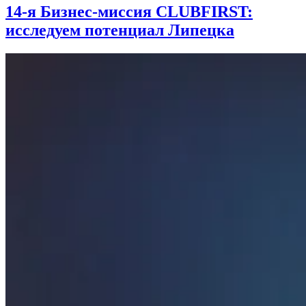
14-я Бизнес-миссия CLUBFIRST:
исследуем потенциал Липецка