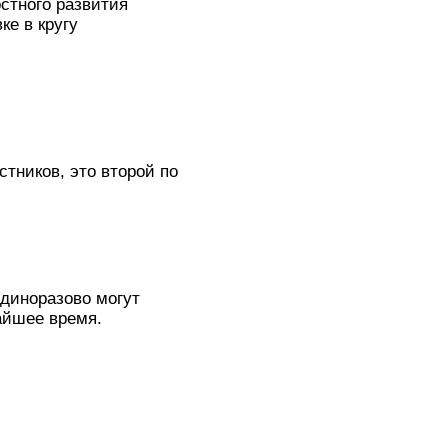
стного развития
ке в кругу
тников, это второй по
единоразово могут
айшее время.