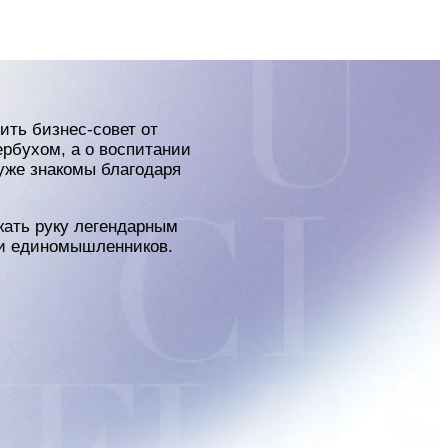
ить бизнес-совет от
ербухом, а о воспитании
уже знакомы благодаря
жать руку легендарным
нии единомышленников.